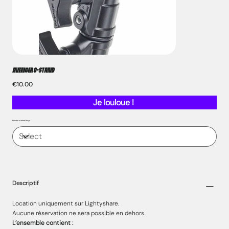
AVENGER C-STAND
Price
€10.00
Je louloue !
Number of rental days
Descriptif
Location uniquement sur Lightyshare.
Aucune réservation ne sera possible en dehors.
L’ensemble contient :