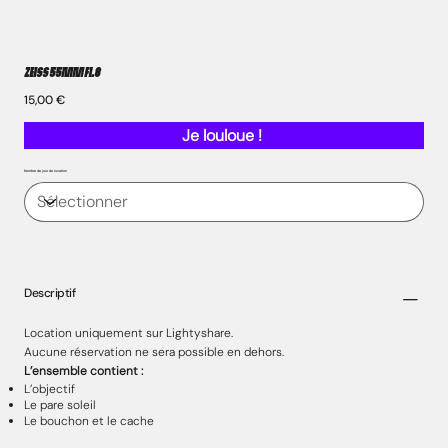
ZEISS 55mm F1.8
Prix
15,00 €
Je louloue !
Nombre de jour de location
Descriptif
Location uniquement sur Lightyshare.
Aucune réservation ne sera possible en dehors.
L’ensemble contient :
L’objectif
Le pare soleil
Le bouchon et le cache