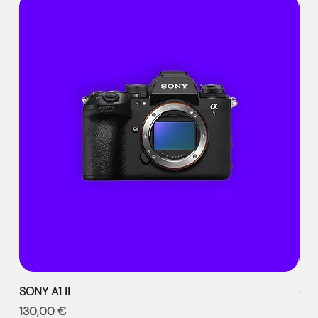
SONY A1 II
SON
Prix
Prix
130,00 €
99,