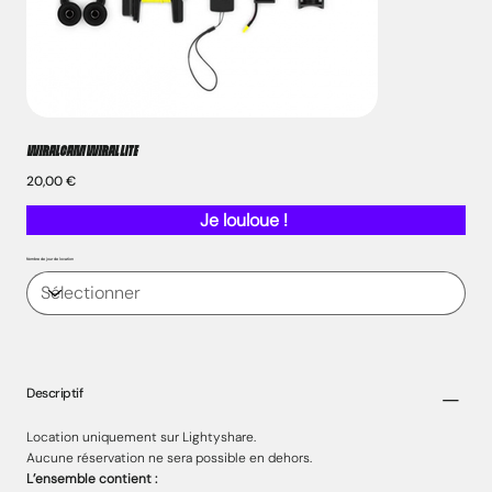
WIRALCAM WIRAL LITE
Prix
20,00 €
Je louloue !
Nombre de jour de location
Descriptif
Location uniquement sur Lightyshare.
Aucune réservation ne sera possible en dehors.
L’ensemble contient :