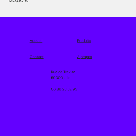
Prix
Prix
130,00 €
99,
Accueil
Produits
Contact
À propos
Rue de Trévise
59000 Lille
06 86 28 82 95