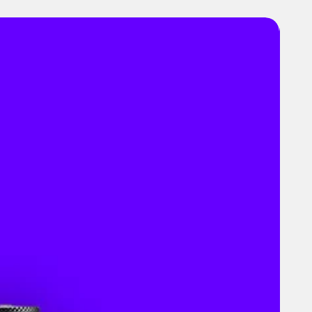
éristiques
& Dimensions