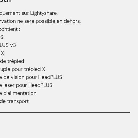
quement sur Lightyshare.
vation ne sera possible en dehors.
ontient :
S
US v3
 X
e trépied
ple pour trépied X
e vision pour HeadPLUS
aser pour HeadPLUS
'alimentation
e transport
Forts