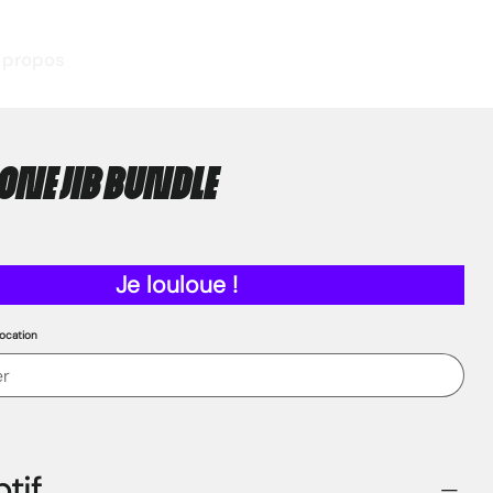
 propos
ONE jib Bundle
Je louloue !
ocation
tif