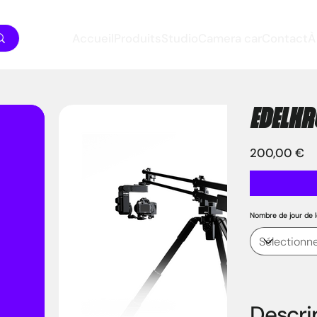
Accueil
Produits
Studio
Camera car
Contact
À
EDELKR
Prix
200,00 €
Nombre de jour de l
Descrip