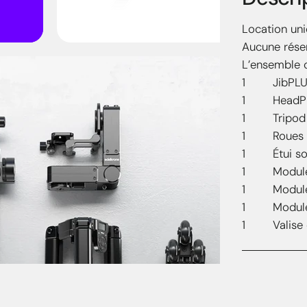
Location uni
Aucune réser
L’ensemble c
1 JibPLU
1 HeadPL
1 Tripod
1 Roues d
1 Étui sou
1 Module d
1 Module l
1 Module d
1 Valise d
Points 