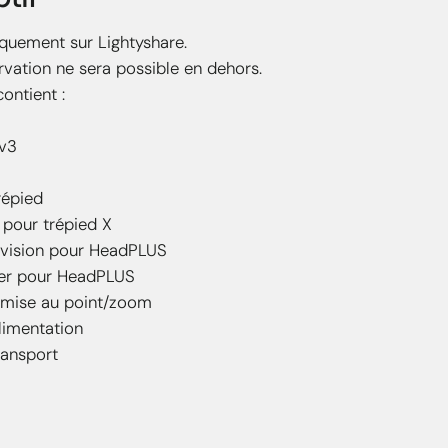
quement sur Lightyshare.
vation ne sera possible en dehors.
ontient :
v3
répied
e pour trépied X
 vision pour HeadPLUS
ser pour HeadPLUS
 mise au point/zoom
limentation
transport
Forts