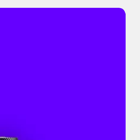
éristiques
& Dimensions