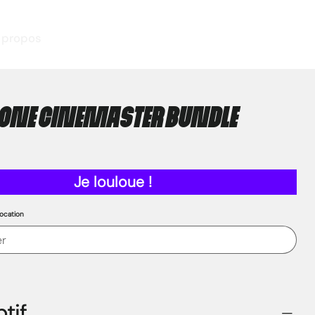
 propos
RONE cinemaster bundle
Je louloue !
ocation
tif