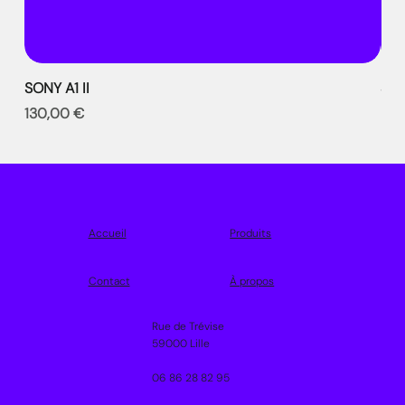
SONY A1 II
SON
Prix
Prix
130,00 €
99,
Accueil
Produits
Contact
À propos
Rue de Trévise
59000 Lille
06 86 28 82 95