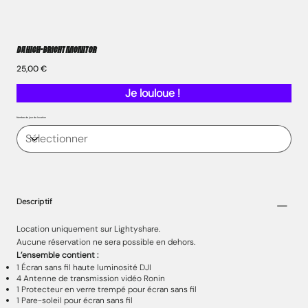
DJI HIGH-BRIGHT MONITOR
Prix
25,00 €
Je louloue !
Nombre de jour de location
Descriptif
Location uniquement sur Lightyshare.
Aucune réservation ne sera possible en dehors.
L’ensemble contient :
1 Écran sans fil haute luminosité DJI
4 Antenne de transmission vidéo Ronin
1 Protecteur en verre trempé pour écran sans fil
1 Pare-soleil pour écran sans fil