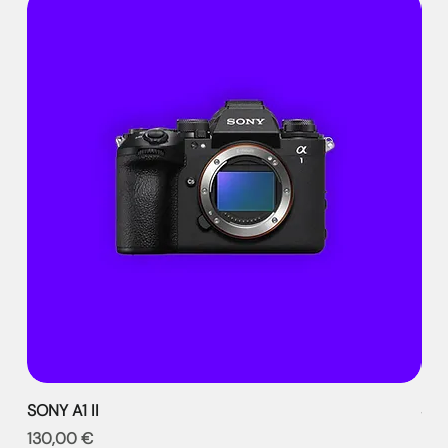
SONY A1 II
SON
Prix
Prix
130,00 €
99,